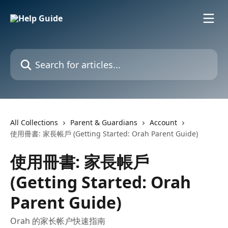
Skip to main content
Search for articles...
All Collections
Parent & Guardians
Account
使用冊書: 家長帳戶 (Getting Started: Orah Parent Guide)
使用冊書: 家長帳戶
(Getting Started: Orah
Parent Guide)
Orah 的家长帐户快速指南